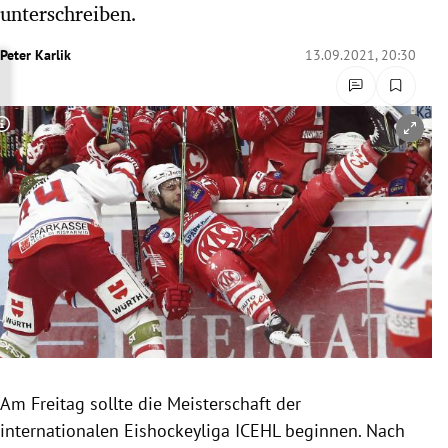
unterschreiben.
rreich Untermenü
Peter Karlik
13.09.2021, 20:30
rt Untermenü
schaft Untermenü
Copyright-Hinweis öffnen/schließen
s Untermenü
zeit Untermenü
undheit Untermenü
tur Untermenü
nung Untermenü
Am Freitag sollte die Meisterschaft der
lität Untermenü
internationalen Eishockeyliga ICEHL beginnen. Nach