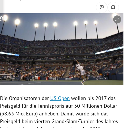
rreich Untermenü
rt Untermenü
Copyright-Hinweis öffnen/schließen
schaft Untermenü
s Untermenü
zeit Untermenü
undheit Untermenü
tur Untermenü
Die Organisatoren der
US Open
wollen bis 2017 das
nung Untermenü
Preisgeld
für die Tennisprofis auf 50 Millionen Dollar
(38,63 Mio. Euro) anheben. Damit würde sich das
lität Untermenü
Preisgeld
beim vierten
Grand-Slam-Turnier
des Jahres