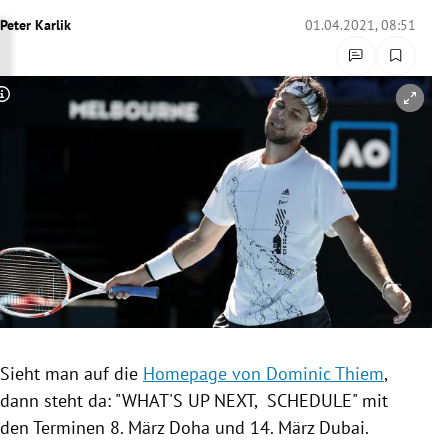
rreich Untermenü
Peter Karlik
01.04.2021, 08:51
rt Untermenü
Copyright-Hinweis öffnen/schließen
schaft Untermenü
s Untermenü
zeit Untermenü
undheit Untermenü
tur Untermenü
nung Untermenü
Sieht man auf die
Homepage von Dominic Thiem
,
dann steht da: "WHAT'S UP NEXT, SCHEDULE" mit
lität Untermenü
den Terminen 8. März Doha und 14. März Dubai.