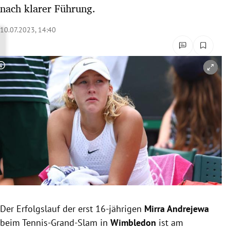
nach klarer Führung.
rreich Untermenü
10.07.2023, 14:40
rt Untermenü
schaft Untermenü
Copyright-Hinweis öffnen/schließen
s Untermenü
zeit Untermenü
undheit Untermenü
tur Untermenü
nung Untermenü
lität Untermenü
Der Erfolgslauf der erst 16-jährigen
Mirra Andrejewa
beim Tennis-Grand-Slam in
Wimbledon
ist am