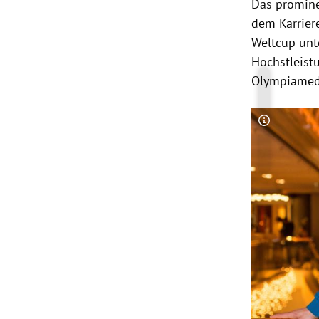
Das promine
dem Karrie
Weltcup unte
Höchstleis
Olympiamed
Copyright-