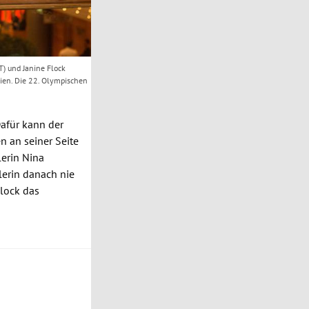
) und Janine Flock
ien. Die 22. Olympischen
Dafür kann der
n an seiner Seite
lerin
Nina
olerin danach nie
Flock
das