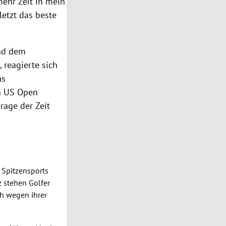
mehr Zeit in mein
letzt das beste
und dem
 reagierte sich
ns
n
US Open
rage der Zeit
s Spitzensports
z stehen Golfer
ch wegen ihrer