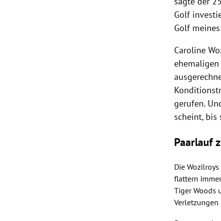
sagte der 25
Golf investi
Golf meines
Caroline Wo
ehemaligen 
ausgerechne
Konditionstr
gerufen. Und
scheint, bis
Paarlauf 
Die Wozilroys
flattern imme
Tiger Woods
u
Verletzungen 