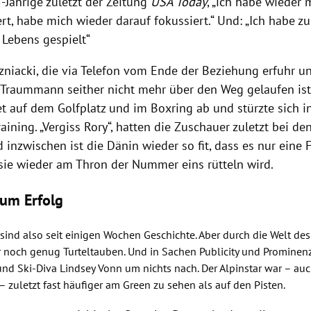
-Jährige zuletzt der Zeitung
USA Today
, „ich habe wieder 
ert, habe mich wieder darauf fokussiert.“ Und: „Ich habe zu
 Lebens gespielt“
zniacki
, die via Telefon vom Ende der Beziehung erfuhr 
Traummann seither nicht mehr über den Weg gelaufen ist,
t auf dem Golfplatz und im Boxring ab und stürzte sich i
aining. „Vergiss
Rory
“, hatten die Zuschauer zuletzt bei de
 inzwischen ist die Dänin wieder so fit, dass es nur eine F
 sie wieder am Thron der Nummer eins rütteln wird.
zum Erfolg
 sind also seit einigen Wochen Geschichte. Aber durch die Welt de
r noch genug Turteltauben. Und in Sachen Publicity und Prominen
nd Ski-Diva
Lindsey Vonn
um nichts nach. Der Alpinstar war – au
– zuletzt fast häufiger am Green zu sehen als auf den Pisten.