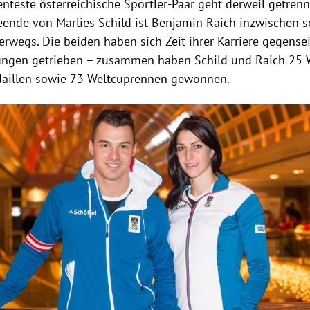
nteste österreichische Sportler-Paar geht derweil getren
reende von
Marlies Schild
ist
Benjamin Raich
inzwischen s
rwegs. Die beiden haben sich Zeit ihrer Karriere gegensei
tungen getrieben – zusammen haben
Schild
und
Raich
25 
aillen sowie 73 Weltcuprennen gewonnen.
Hinweis öffnen/schließen