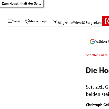
Zum Hauptinhalt der Seite
Menü
Meine Region
Schlagzeilen
Wien
NÖ
Burgenland
Öste
Wählen S
Sportler-Paare
Die Ho
Seit sich 
beiden ste
tik Untermenü
Christoph Gei
rreich Untermenü