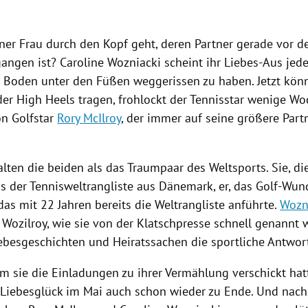
ner Frau durch den Kopf geht, deren Partner gerade vor 
gangen ist?
Caroline Wozniacki
scheint ihr Liebes-Aus jede
n Boden unter den Füßen weggerissen zu haben. Jetzt kön
der High Heels tragen, frohlockt der Tennisstar wenige W
on
Golfstar
Rory McIlroy
, der immer auf seine größere Par
alten die beiden als das Traumpaar des Weltsports. Sie, d
s der
Tennisweltrangliste
aus
Dänemark
, er, das Golf-Wu
 das mit 22 Jahren bereits die Weltrangliste anführte.
Wozn
 Wozilroy, wie sie von der Klatschpresse schnell genannt
iebesgeschichten und Heiratssachen die sportliche Antwort
m sie die Einladungen zu ihrer Vermählung verschickt hat
Liebesglück im Mai auch schon wieder zu Ende. Und nach 