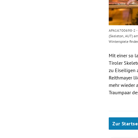
APA16700698-2 - 2
(Skeleton, AUT) a
Winterspiele finde
Mit einer so 
Tiroler Skele
zu Eiseiligen
Reithmayer
li
mehr wieder a
Traumpaar des
Zur Startse