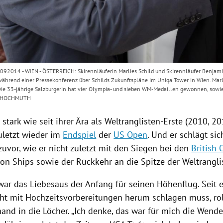
014 - WIEN - ÖSTERREICH: Skirennläuferin Marlies Schild und Skirennläufer Benjamin
ährend einer Pressekonferenz über Schilds Zukunftspläne im Uniqa Tower in Wien. Marlie
Die 33-jährige Salzburgerin hat vier Olympia- und sieben WM-Medaillen gewonnen, sowie
G HOCHMUTH
o stark wie seit ihrer Ära als Weltranglisten-Erste (2010, 2
uletzt wieder im
Endspiel
der
US Open
. Und er schlägt si
zuvor, wie er nicht zuletzt mit den Siegen bei den
British
n Ships sowie der Rückkehr an die Spitze der Weltrangli
ar das Liebesaus der Anfang für seinen Höhenflug. Seit e
cht mit Hochzeitsvorbereitungen herum schlagen muss, rol
and in die Löcher. „Ich denke, das war für mich die Wend