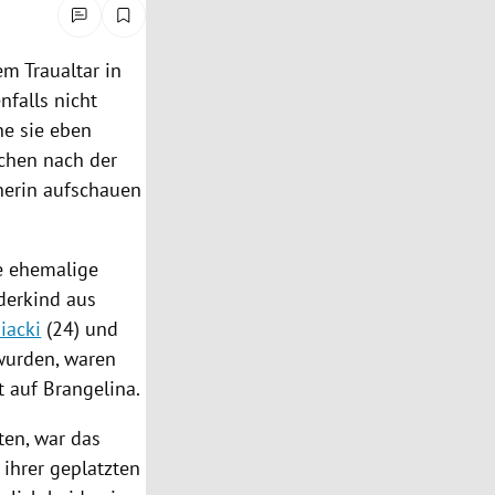
dem
Traualtar
in
nfalls nicht
ne sie eben
ochen nach der
tnerin aufschauen
ie ehemalige
nderkind aus
iacki
(24) und
 wurden, waren
 auf Brangelina.
ten, war das
ihrer geplatzten