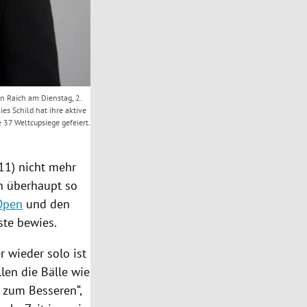
 Raich am Dienstag, 2.
s Schild hat ihre aktive
 37 Weltcupsiege gefeiert.
011) nicht mehr
ch überhaupt so
 Open
und den
ste bewies.
r wieder solo ist
len die Bälle wie
e zum Besseren“,