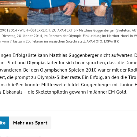
9012014 - WIEN - ÖSTERREICH: ZU APA-TEXT SI - Matthias Guggenberger (Skeleton, AUT
m Dienstag, 28. Jänner 2014, im Rahmen der Olympia-Einkleidung im Marriott-Hotel in W
n vom 7. bis zum 23. Februar im russischen Sotschi statt. APA-FOTO: EXPA/ JFK
langen Erfolgsliste kann
Matthias Guggenberger
nicht aufwarten. 
ton-Pilot und Olympiastarter für sich beanspruchen, dass die Dame
 avancieren. Bei den
Olympischen Spielen
2010 war er mit der Rod
iert, die prompt zu Olympia-Silber raste. Ein Erfolg, an den die Tir
nschließen konnte. Mittlerweile bildet
Guggenberger
mit
Janine 
 Eiskanals – die Skeletonpilotin gewann im Jänner EM Gold.
ite
Mehr aus Sport