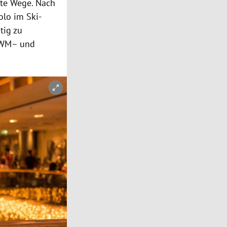
nte Wege. Nach
olo im Ski-
tig zu
WM– und