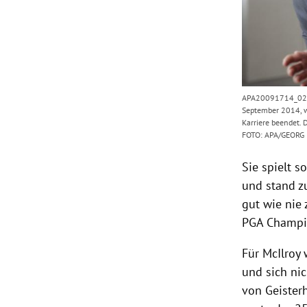
APA20091714_02092
September 2014, w
Karriere beendet. 
FOTO: APA/GEOR
Sie spielt s
und stand z
gut wie nie 
PGA Champio
Für
McIlroy
w
und sich ni
von Geisterh