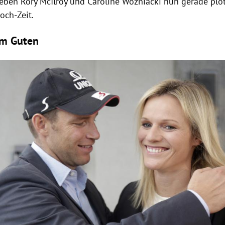
leben
Rory McIlroy
und
Caroline Wozniacki
nun gerade plöt
och-Zeit.
m Guten
Hinweis öffnen/schließen