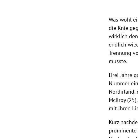
rt Untermenü
Was wohl ei
die Knie ge
schaft Untermenü
wirklich de
s Untermenü
endlich wie
Trennung v
zeit Untermenü
musste.
undheit Untermenü
Drei Jahre g
Nummer ein
tur Untermenü
Nordirland
,
McIlroy
(25),
nung Untermenü
mit ihren L
lität Untermenü
Kurz nachde
prominente 