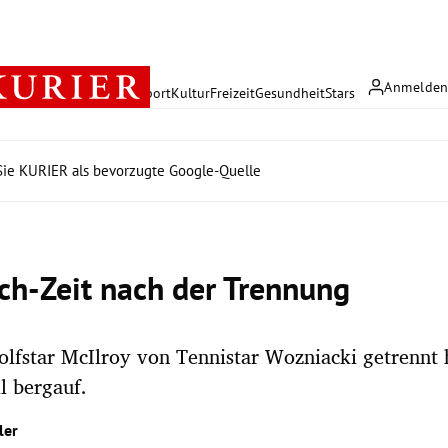
Anmelde
rreich
Politik
Wirtschaft
Sport
Kultur
Freizeit
Gesundheit
Stars
ie KURIER als bevorzugte Google-Quelle
ch-Zeit nach der Trennung
Golfstar McIlroy von Tennistar Wozniacki getrennt h
il bergauf.
ler