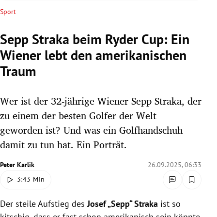
rreich Untermenü
Sport
rt Untermenü
Sepp Straka beim Ryder Cup: Ein
Wiener lebt den amerikanischen
schaft Untermenü
Traum
s Untermenü
Wer ist der 32-jährige Wiener Sepp Straka, der
zeit Untermenü
zu einem der besten Golfer der Welt
undheit Untermenü
geworden ist? Und was ein Golfhandschuh
damit zu tun hat. Ein Porträt.
tur Untermenü
Peter Karlik
26.09.2025, 06:33
nung Untermenü
3:43 Min
lität Untermenü
Der steile Aufstieg des
Josef „Sepp“ Straka
ist so
kitschig, dass er fast schon amerikanisch sein könnte.