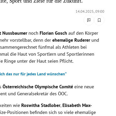
é, Sport und Ziele für die Zukunft.
14.04.2025, 09:00
t Nussbaumer
noch
Florian Gosch
auf den Körper
 mehr vorstellbar, denn der
ehemalige Ruderer
und
sammengerechnet fünfmal als Athleten bei
nmal die Haut von Sportlern und Sportlerinnen
e Ringe unter der Haut seien Pflicht.
ich das nur für jedes Land wünschen“
as
Österreichische Olympische Comité
eine neue
sident und Generalsekretär des ÖOC.
keiten wie
Roswitha Stadlober
,
Elisabeth Max-
ize-Positionen befinden sich so viele ehemalige