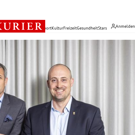
Anmelde
rreich
Politik
Wirtschaft
Sport
Kultur
Freizeit
Gesundheit
Stars