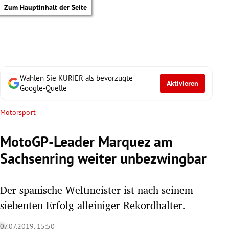
Zum Hauptinhalt der Seite
Wählen Sie KURIER als bevorzugte
Aktivieren
Google-Quelle
Motorsport
MotoGP-Leader Marquez am
Sachsenring weiter unbezwingbar
Der spanische Weltmeister ist nach seinem
siebenten Erfolg alleiniger Rekordhalter.
tik Untermenü
07.07.2019, 15:50