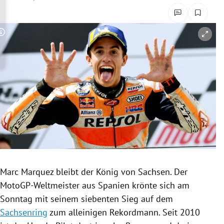
rreich Untermenü
rt Untermenü
Copyright-Hinweis öffnen/schließen
schaft Untermenü
s Untermenü
zeit Untermenü
undheit Untermenü
tur Untermenü
Marc Marquez
bleibt der König von Sachsen. Der
nung Untermenü
MotoGP-Weltmeister aus
Spanien
krönte sich am
Sonntag mit seinem siebenten Sieg auf dem
lität Untermenü
Sachsenring
zum alleinigen Rekordmann. Seit 2010