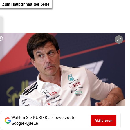
Zum Hauptinhalt der Seite
Copyright-Hinweis öffnen/schließen
Wählen Sie KURIER als bevorzugte
Aktivieren
tik Untermenü
Google-Quelle