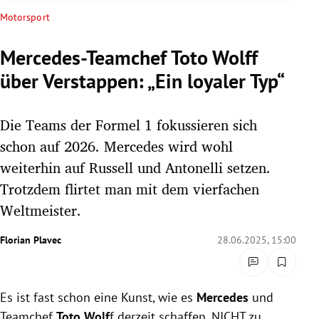
rreich Untermenü
Motorsport
rt Untermenü
Mercedes-Teamchef Toto Wolff
über Verstappen: „Ein loyaler Typ“
schaft Untermenü
s Untermenü
Die Teams der Formel 1 fokussieren sich
schon auf 2026. Mercedes wird wohl
zeit Untermenü
weiterhin auf Russell und Antonelli setzen.
Trotzdem flirtet man mit dem vierfachen
undheit Untermenü
Weltmeister.
tur Untermenü
Florian Plavec
28.06.2025, 15:00
nung Untermenü
lität Untermenü
Es ist fast schon eine Kunst, wie es
Mercedes
und
Teamchef
Toto Wolf
f derzeit schaffen, NICHT zu