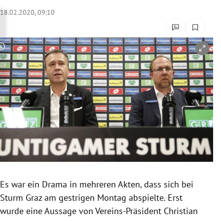
rreich Untermenü
18.02.2020, 09:10
rt Untermenü
Copyright-Hinweis öffnen/schließen
schaft Untermenü
s Untermenü
zeit Untermenü
undheit Untermenü
tur Untermenü
nung Untermenü
Es war ein Drama in mehreren Akten, dass sich bei
Sturm
Graz
am gestrigen Montag abspielte. Erst
lität Untermenü
wurde eine Aussage von Vereins-Präsident
Christian