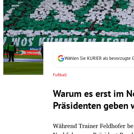
rt Untermenü
schaft Untermenü
s Untermenü
zeit Untermenü
Wählen Sie KURIER als bevorzugte 
undheit Untermenü
Fußball
tur Untermenü
Warum es erst im N
nung Untermenü
Präsidenten geben 
lität Untermenü
Während Trainer Feldhofer bei