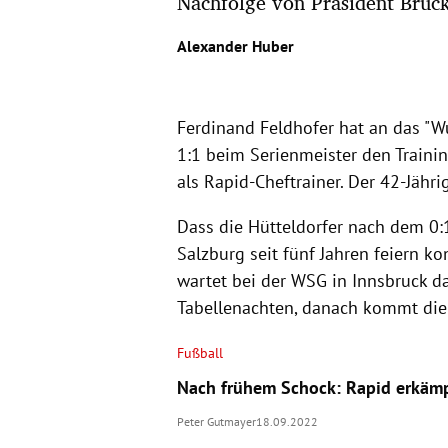
Nachfolge von Präsident Bruc
Alexander Huber
Ferdinand Feldhofer hat an das "W
1:1 beim Serienmeister den Traini
als Rapid-Cheftrainer. Der 42-Jährig
Dass die Hütteldorfer nach dem 0
Salzburg seit fünf Jahren feiern ko
wartet bei der WSG in Innsbruck d
Tabellenachten, danach kommt die 
Fußball
Nach frühem Schock: Rapid erkämpf
Peter Gutmayer
18.09.2022