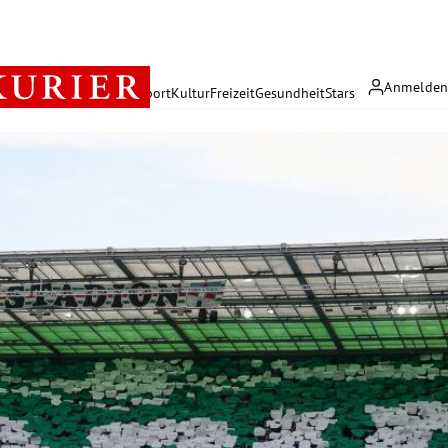
Anmelde
rreich
Politik
Wirtschaft
Sport
Kultur
Freizeit
Gesundheit
Stars