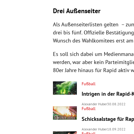
Drei Außenseiter
Als Außenseiterlisten gelten – zu
drei bis fünf. Offizielle Bestäti
Wunsch des Wahlkomitees erst am
Es soll sich dabei um Medienman
werden, war aber kein Parteimitgli
80er Jahre hinaus für Rapid aktiv 
Fußball
Intrigen in der Rapid-
Alexander Huber
30.08.2022
Fußball
Schicksalstage für Ra
Alexander Huber
18.09.2022
Fußball