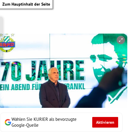
Zum Hauptinhalt der Seite
Copyright-Hinweis öffnen/schließen
Wählen Sie KURIER als bevorzugte
Aktivieren
tik Untermenü
Google-Quelle