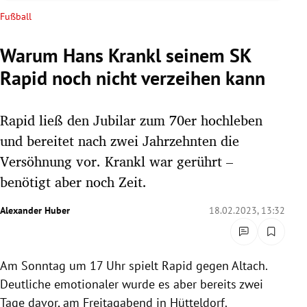
rreich Untermenü
Fußball
rt Untermenü
Warum Hans Krankl seinem SK
Rapid noch nicht verzeihen kann
schaft Untermenü
s Untermenü
Rapid ließ den Jubilar zum 70er hochleben
und bereitet nach zwei Jahrzehnten die
zeit Untermenü
Versöhnung vor. Krankl war gerührt –
benötigt aber noch Zeit.
undheit Untermenü
Alexander Huber
18.02.2023, 13:32
tur Untermenü
nung Untermenü
Am Sonntag um 17 Uhr spielt Rapid gegen Altach.
lität Untermenü
Deutliche emotionaler wurde es aber bereits zwei
Tage davor, am Freitagabend in Hütteldorf.