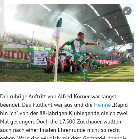
rreich Untermenü
Copyright-Hinweis öffnen/schließen
rt Untermenü
schaft Untermenü
s Untermenü
zeit Untermenü
undheit Untermenü
tur Untermenü
Der rührige Auftritt von
Alfred Körner
war längst
beendet. Das Flutlicht war aus und die
Hymne
„Rapid
nung Untermenü
bin ich“ von der 88-jährigen
Klublegende
gleich zwei
Mal gesungen. Doch die 17.500 Zuschauer wollten
lität Untermenü
auch nach einer finalen Ehrenrunde nicht so recht
gehen. War’s das wirklich mit dem Gerhard-Hanappi-