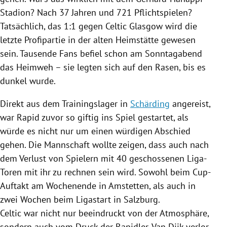
Stadion? Nach 37 Jahren und 721 Pflichtspielen?
Tatsächlich, das 1:1 gegen
Celtic Glasgow
wird die
letzte Profipartie in der alten Heimstätte gewesen
sein. Tausende Fans befiel schon am Sonntagabend
das
Heimweh
– sie legten sich auf den Rasen, bis es
dunkel wurde.
Direkt aus dem Trainingslager in
Schärding
angereist,
war Rapid zuvor so giftig ins Spiel gestartet, als
würde es nicht nur um einen würdigen Abschied
gehen. Die Mannschaft wollte zeigen, dass auch nach
dem Verlust von Spielern mit 40 geschossenen Liga-
Toren mit ihr zu rechnen sein wird. Sowohl beim Cup-
Auftakt am Wochenende in
Amstetten
, als auch in
zwei Wochen beim Ligastart in
Salzburg
.
Celtic war nicht nur beeindruckt von der Atmosphäre,
sondern auch vom Druck der Rapidler. Van Dijk verlor