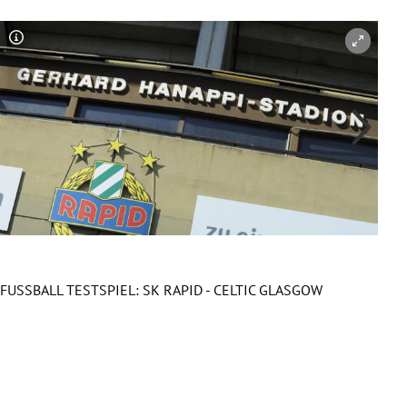
Copyright-Hinweis öffnen/schließen
Co
FUSSBALL TESTSPIEL: SK RAPID - CELTIC GLASGOW
FUSS