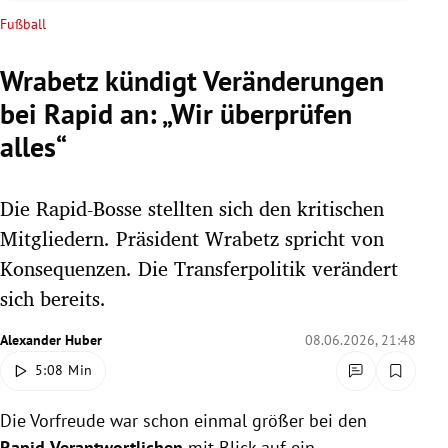
rreich Untermenü
Fußball
rt Untermenü
Wrabetz kündigt Veränderungen
bei Rapid an: „Wir überprüfen
schaft Untermenü
alles“
s Untermenü
Die Rapid-Bosse stellten sich den kritischen
zeit Untermenü
Mitgliedern. Präsident Wrabetz spricht von
undheit Untermenü
Konsequenzen. Die Transferpolitik verändert
sich bereits.
tur Untermenü
Alexander Huber
08.06.2026, 21:48
nung Untermenü
5:08 Min
lität Untermenü
Die Vorfreude war schon einmal größer bei den
Rapid-Verantwortlichen
mit Blick auf ein