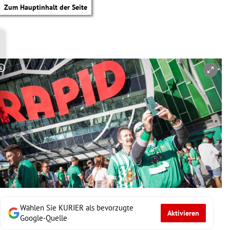
Zum Hauptinhalt der Seite
Copyright-Hinweis öffnen/schließen
Wählen Sie KURIER als bevorzugte
Aktivieren
tik Untermenü
Google-Quelle