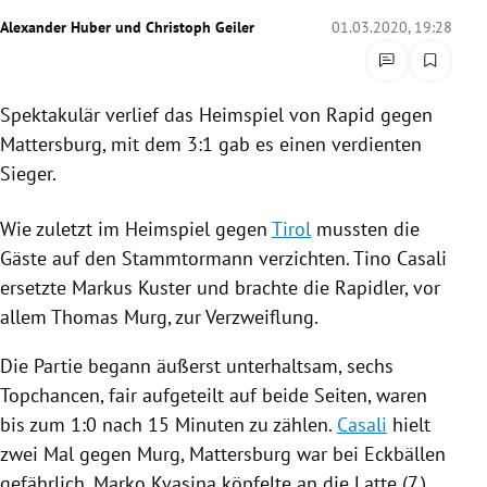
rreich Untermenü
Alexander Huber
und
Christoph Geiler
01.03.2020, 19:28
rt Untermenü
Spektakulär verlief das Heimspiel von Rapid gegen
schaft Untermenü
Mattersburg
, mit dem 3:1 gab es einen verdienten
Sieger.
s Untermenü
Wie zuletzt im Heimspiel gegen
Tirol
mussten die
zeit Untermenü
Gäste auf den Stammtormann verzichten.
Tino Casali
undheit Untermenü
ersetzte
Markus Kuster
und brachte die Rapidler, vor
allem
Thomas Murg
, zur Verzweiflung.
tur Untermenü
Die Partie begann äußerst unterhaltsam, sechs
nung Untermenü
Topchancen, fair aufgeteilt auf beide Seiten, waren
bis zum 1:0 nach 15 Minuten zu zählen.
Casali
hielt
lität Untermenü
zwei Mal gegen
Murg
,
Mattersburg
war bei Eckbällen
gefährlich.
Marko Kvasina
köpfelte an die Latte (7.),