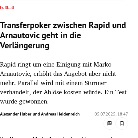
rreich Untermenü
Fußball
rt Untermenü
Transferpoker zwischen Rapid und
Arnautovic geht in die
schaft Untermenü
Verlängerung
s Untermenü
Rapid ringt um eine Einigung mit Marko
zeit Untermenü
Arnautovic, erhöht das Angebot aber nicht
undheit Untermenü
mehr. Parallel wird mit einem Stürmer
verhandelt, der Ablöse kosten würde. Ein Test
tur Untermenü
wurde gewonnen.
nung Untermenü
Alexander Huber
und
Andreas Heidenreich
05.07.2025, 18:47
lität Untermenü