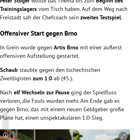
Peter Stöger
wollte das Thema bis zum
Beginn des
Trainingslagers
vom Tisch haben. Auf dem Weg nach
Freistadt sah der Chefcoach sein
zweites Testspiel
.
Offensiver Start gegen Brno
In Grein wurde gegen
Artis Brno
mit einer äußerst
offensiven Aufstellung gestartet.
Schaub
staubte gegen den tschechischen
Zweitligisten
zum 1:0
ab (45.).
Nach
elf Wechseln zur Pause
ging der Spielfluss
verloren, die Fouls wurden mehr. Am Ende gab es
gegen Brno, das mit einem neuen Geldgeber große
Pläne hat, einen unspektakulären 1:0-Sieg.
Copyright-Hinweis öffnen/schließen