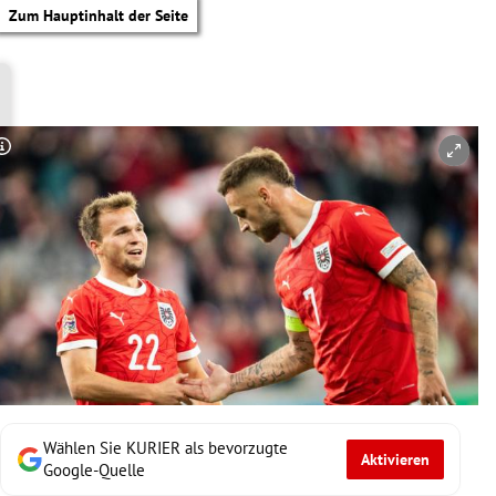
Zum Hauptinhalt der Seite
Copyright-Hinweis öffnen/schließen
Wählen Sie KURIER als bevorzugte
Aktivieren
tik Untermenü
Google-Quelle