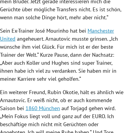
mein Bruder. Jetzt gerade interessieren mich die
Gerüchte über mögliche Transfers nicht. Es ist schön,
wenn man solche Dinge hört, mehr aber nicht.“
Sein Ex-Trainer
José Mourinho
hat bei
Manchester
United
angeheuert.
Arnautovic
musste grinsen. „Ich
wünsche ihm viel Glück. Für mich ist er der beste
Trainer der Welt.“ Kurze Pause, dann der Nachsatz:
„Aber auch
Koller
und Hughes sind super Trainer,
ihnen habe ich viel zu verdanken. Sie haben mir in
meiner Karriere sehr viel geholfen.“
Ein weiterer Freund,
Rubin Okotie
, hält es ähnlich wie
Arnautovic
. Er weiß nicht, ob er auch kommende
Saison bei
1860 München
auf Torjagd gehen wird.
„Mein Fokus liegt voll und ganz auf der EURO. Ich
beschäftige mich nicht mit Gerüchten oder
Angeboten. Ich will meine Ruhe haben.“ Und Tore