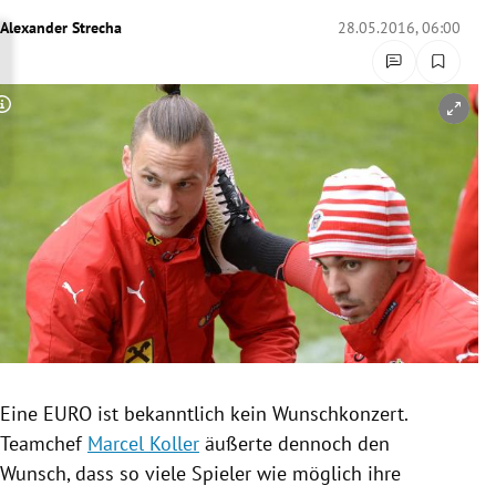
rreich Untermenü
Alexander Strecha
28.05.2016, 06:00
rt Untermenü
Copyright-Hinweis öffnen/schließen
schaft Untermenü
s Untermenü
zeit Untermenü
undheit Untermenü
tur Untermenü
nung Untermenü
Eine EURO ist bekanntlich kein
Wunschkonzert
.
Teamchef
Marcel Koller
äußerte dennoch den
lität Untermenü
Wunsch, dass so viele Spieler wie möglich ihre