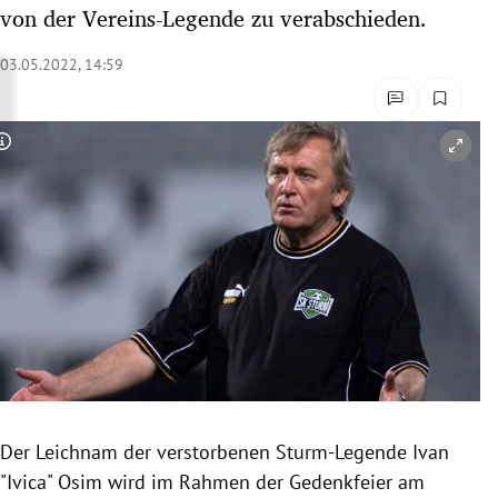
von der Vereins-Legende zu verabschieden.
rreich Untermenü
03.05.2022, 14:59
rt Untermenü
schaft Untermenü
Copyright-Hinweis öffnen/schließen
s Untermenü
zeit Untermenü
undheit Untermenü
tur Untermenü
nung Untermenü
lität Untermenü
Der Leichnam der verstorbenen Sturm-Legende Ivan
"Ivica" Osim wird im Rahmen der Gedenkfeier am