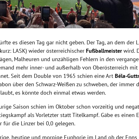
ürfte es diesen Tag gar nicht geben. Der Tag, an dem der L
(kurz: LASK) wieder österreichischer
Fußballmeister
wird. 
lägen, Malheuren und unzähligen Fehlern in den vergang
emand mehr inner- und außerhalb von Oberösterreich mi
net. Seit dem Double von 1965 schien eine Art
Béla-Gutt
sabon über den Schwarz-Weißen zu schweben, der immer d
aubt, es könnte doch einmal etwas werden.
urige Saison schien im Oktober schon vorzeitig und negat
tiegskampf als Vorletzter statt Titelkampf. Gäbe es einen 
r für die Linzer bei 0,0 gelegen.
rige, heutige und morgige Euphorie im Land ob der Enns