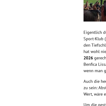
Eigentlich d
Sport-Klub 
den Tiefsch
hat wohl ni
2026
gerech
Benfica Lis
wenn man gl
Auch die he
zu sein: Abs
Wert, wäre e
Um die gest