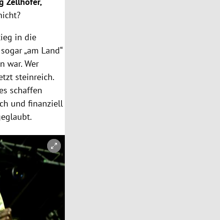
g Zellhofer,
nicht?
ieg in die
 sogar „am Land“
n war. Wer
tzt steinreich.
es schaffen
ch und finanziell
geglaubt.