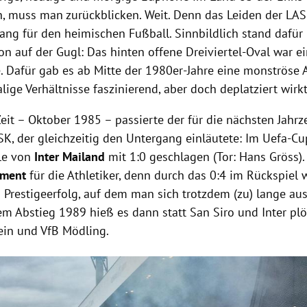
n, muss man zurückblicken. Weit. Denn das Leiden der LAS
lang für den heimischen Fußball. Sinnbildlich stand dafür
on auf der Gugl: Das hinten offene Dreiviertel-Oval war e
. Dafür gab es ab Mitte der 1980er-Jahre eine monströse A
lige Verhältnisse faszinierend, aber doch deplatziert wirk
eit – Oktober 1985 – passierte der für die nächsten Jahr
SK, der gleichzeitig den Untergang einläutete: Im Uefa-C
le von
Inter Mailand
mit 1:0 geschlagen (Tor: Hans Gröss). 
oment
für die Athletiker, denn durch das 0:4 im Rückspiel 
n Prestigeerfolg, auf dem man sich trotzdem (zu) lange au
m Abstieg 1989 hieß es dann statt San Siro und Inter plöt
tein und VfB Mödling.
Hinweis öffnen/schließen