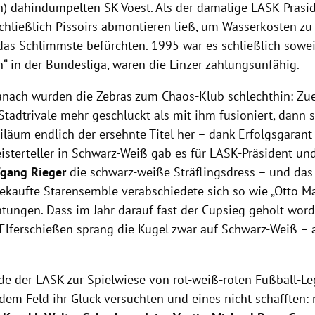
) dahindümpelten SK Vöest. Als der damalige LASK-Präsi
chließlich Pissoirs abmontieren ließ, um Wasserkosten zu
as Schlimmste befürchten. 1995 war es schließlich sowe
n“ in der Bundesliga, waren die Linzer zahlungsunfähig.
anach wurden die Zebras zum Chaos-Klub schlechthin: Zue
Stadtrivale mehr geschluckt als mit ihm fusioniert, dann 
iläum endlich der ersehnte Titel her – dank Erfolgsgaran
isterteller in Schwarz-Weiß gab es für LASK-Präsident und
gang Rieger
die schwarz-weiße Sträflingsdress – und das
aufte Starensemble verabschiedete sich so wie „Otto Max
tungen. Dass im Jahr darauf fast der Cupsieg geholt word
m Elferschießen sprang die Kugel zwar auf Schwarz-Weiß – 
e der LASK zur Spielwiese von rot-weiß-roten Fußball-Le
dem Feld ihr Glück versuchten und eines nicht schafften: