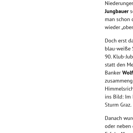
Niederungen
Jungbauer
s
man schon d
wieder „obe
Doch erst d
blau-weiße 
90. Klub-Jub
statt den Me
Banker
Wolf
zusammengek
Himmelsrich
ins Bild: I
Sturm Graz.
Danach wurd
oder neben 