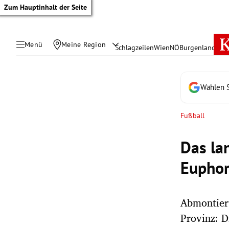
Zum Hauptinhalt der Seite
Menü
Meine Region
Schlagzeilen
Wien
NÖ
Burgenland
Öste
Wählen S
Fußball
Das la
Euphori
Abmontiert
tik Untermenü
Provinz: D
rreich Untermenü