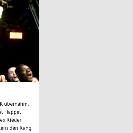
SK übernahm,
st Happel
es Rieder
dtern den Rang