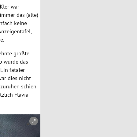
Kler war
 immer das (alte)
infach keine
nzeigentafel,
te.
zehnte größte
up wurde das
Ein fataler
war dies nicht
szuruhen schien.
zlich Flavia