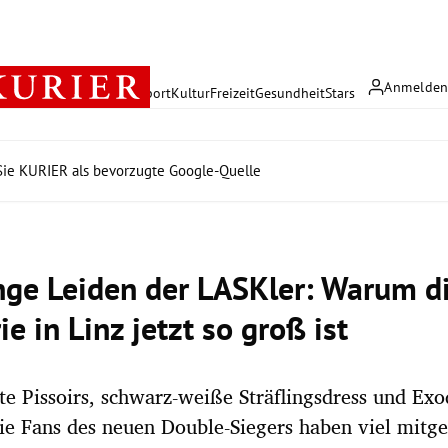
Anmelde
rreich
Politik
Wirtschaft
Sport
Kultur
Freizeit
Gesundheit
Stars
ie KURIER als bevorzugte Google-Quelle
nge Leiden der LASKler: Warum d
e in Linz jetzt so groß ist
e Pissoirs, schwarz-weiße Sträflingsdress und Exo
ie Fans des neuen Double-Siegers haben viel mitg