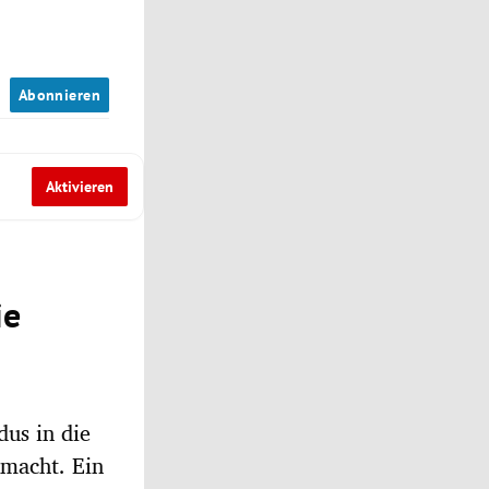
n
Abonnieren
Aktivieren
ie
dus in die
emacht. Ein