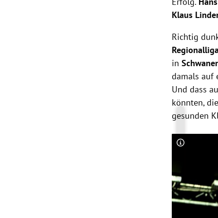
Erfolg.
Hans 
Klaus Linde
Richtig dun
Regionallig
in
Schwane
damals auf e
Und dass au
könnten, die
gesunden Kl
Copyright-