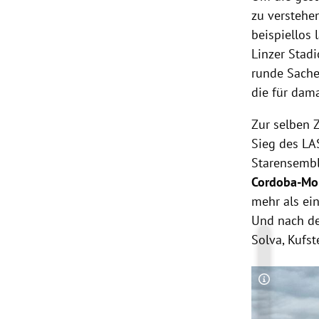
zu verstehe
beispiellos 
Linzer Stadi
runde Sache
die für dama
Zur selben Z
Sieg des LA
Starensemb
Cordoba-M
mehr als ei
Und nach de
Solva, Kufs
Copyright-