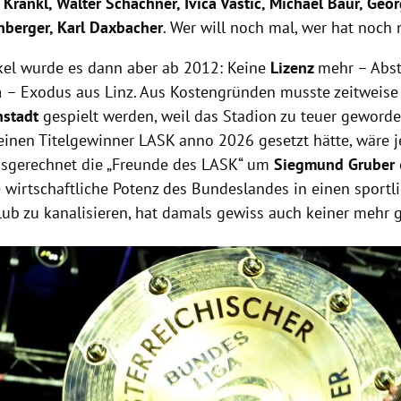
Krankl, Walter Schachner, Ivica Vastic, Michael Baur, Geor
nberger, Karl Daxbacher
. Wer will noch mal, wer hat noch 
kel wurde es dann aber ab 2012: Keine
Lizenz
mehr – Abst
a
– Exodus aus Linz. Aus Kostengründen musste zeitweise
nstadt
gespielt werden, weil das Stadion zu teuer geworde
inen Titelgewinner LASK anno 2026 gesetzt hätte, wäre je
sgerechnet die „Freunde des LASK“ um
Siegmund Gruber
 wirtschaftliche Potenz des Bundeslandes in einen sportli
ub zu kanalisieren, hat damals gewiss auch keiner mehr 
Hinweis öffnen/schließen