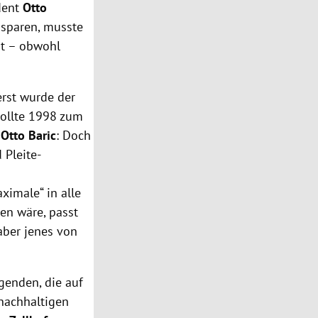
dent
Otto
 sparen, musste
it – obwohl
rst wurde der
sollte 1998 zum
t
Otto Baric
: Doch
 Pleite-
imale“ in alle
en wäre, passt
aber jenes von
genden, die auf
 nachhaltigen