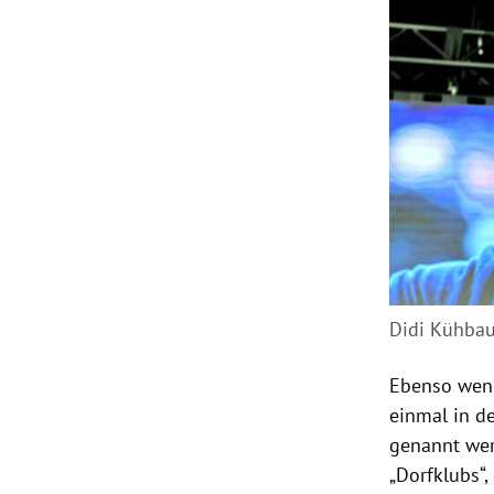
Didi Kühbaue
Ebenso wen
einmal in d
genannt wer
„Dorfklubs“