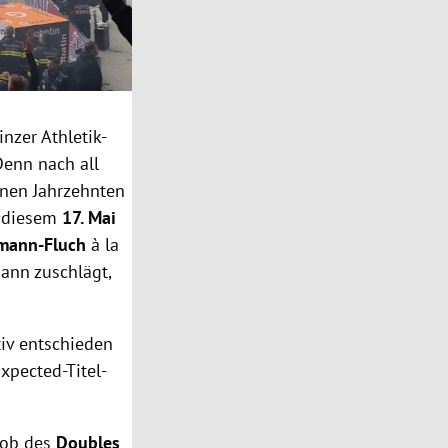
inzer Athletik-
Denn nach all
enen Jahrzehnten
t diesem
17. Mai
mann-Fluch
à la
ann zuschlägt,
iv entschieden
Expected-Titel-
 ob des
Doubles