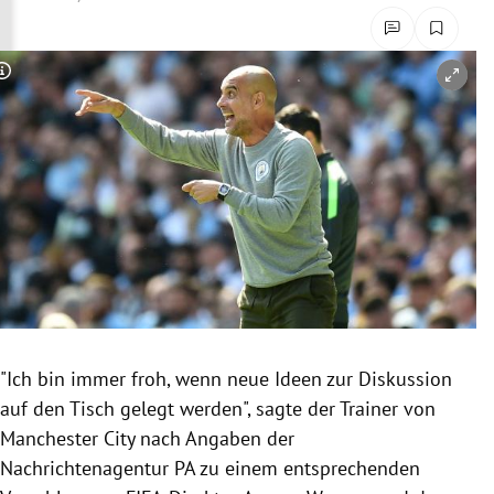
rreich Untermenü
rt Untermenü
Copyright-Hinweis öffnen/schließen
schaft Untermenü
s Untermenü
zeit Untermenü
undheit Untermenü
tur Untermenü
"Ich bin immer froh, wenn neue Ideen zur Diskussion
nung Untermenü
auf den Tisch gelegt werden", sagte der Trainer von
Manchester City nach Angaben der
lität Untermenü
Nachrichtenagentur PA zu einem entsprechenden