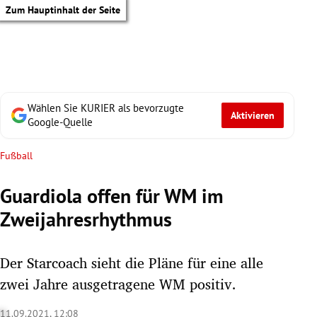
Zum Hauptinhalt der Seite
Wählen Sie KURIER als bevorzugte
Aktivieren
Google-Quelle
Fußball
Guardiola offen für WM im
Zweijahresrhythmus
Der Starcoach sieht die Pläne für eine alle
zwei Jahre ausgetragene WM positiv.
tik Untermenü
11.09.2021, 12:08