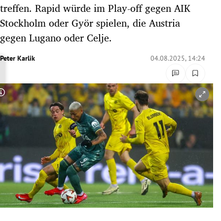
treffen. Rapid würde im Play-off gegen AIK
rreich Untermenü
Stockholm oder Györ spielen, die Austria
rt Untermenü
gegen Lugano oder Celje.
schaft Untermenü
Peter Karlik
04.08.2025, 14:24
s Untermenü
Copyright-Hinweis öffnen/schließen
zeit Untermenü
undheit Untermenü
tur Untermenü
nung Untermenü
lität Untermenü