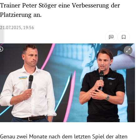
Trainer Peter Stöger eine Verbesserung der
rreich Untermenü
Platzierung an.
rt Untermenü
21.07.2025, 19:56
schaft Untermenü
s Untermenü
Copyright-Hinweis öffnen/schließen
zeit Untermenü
undheit Untermenü
tur Untermenü
nung Untermenü
lität Untermenü
Genau zwei Monate nach dem letzten Spiel der alten