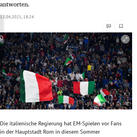
antworten.
rreich Untermenü
13.04.2021, 18:24
rt Untermenü
schaft Untermenü
Copyright-Hinweis öffnen/schließen
s Untermenü
zeit Untermenü
undheit Untermenü
tur Untermenü
nung Untermenü
Die italienische Regierung hat EM-Spielen vor Fans
lität Untermenü
in der Hauptstadt Rom in diesem Sommer