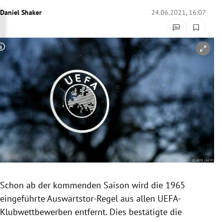
rreich Untermenü
Daniel Shaker
24.06.2021, 16:07
rt Untermenü
Copyright-Hinweis öffnen/schließen
schaft Untermenü
s Untermenü
zeit Untermenü
undheit Untermenü
tur Untermenü
nung Untermenü
Schon ab der kommenden Saison wird die 1965
eingeführte Auswärtstor-Regel aus allen UEFA-
lität Untermenü
Klubwettbewerben entfernt. Dies bestätigte die