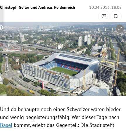
rreich Untermenü
Christoph Geiler
und
Andreas Heidenreich
10.04.2013, 18:02
rt Untermenü
Copyright-Hinweis öffnen/schließen
schaft Untermenü
s Untermenü
zeit Untermenü
undheit Untermenü
tur Untermenü
nung Untermenü
Und da behaupte noch einer, Schweizer wären bieder
und wenig begeisterungsfähig. Wer dieser Tage nach
lität Untermenü
Basel
kommt, erlebt das Gegenteil: Die Stadt steht