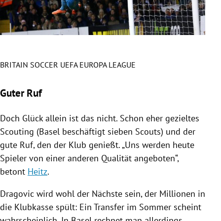
BRITAIN SOCCER UEFA EUROPA LEAGUE
FC B
Slide 1 von 15
Guter Ruf
Doch Glück allein ist das nicht. Schon eher gezieltes
Scouting (
Basel
beschäftigt sieben Scouts) und der
gute Ruf, den der Klub genießt. „Uns werden heute
Spieler von einer anderen Qualität angeboten“,
betont
Heitz
.
Dragovic
wird wohl der Nächste sein, der Millionen in
die Klubkasse spült: Ein Transfer im Sommer scheint
wahrscheinlich. In
Basel
rechnet man allerdings