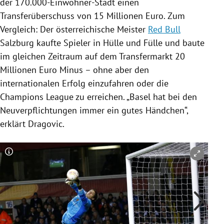
der 170.000-Einwohner-Stadt einen
Transferüberschuss von 15 Millionen Euro. Zum
Vergleich: Der österreichische Meister
Red Bull
Salzburg
kaufte Spieler in Hülle und Fülle und baute
im gleichen Zeitraum auf dem
Transfermarkt
20
Millionen Euro Minus – ohne aber den
internationalen Erfolg einzufahren oder die
Champions League
zu erreichen. „
Basel
hat bei den
Neuverpflichtungen immer ein gutes Händchen“,
erklärt
Dragovic
.
Copyright-Hinweis öffnen/schließen
Co