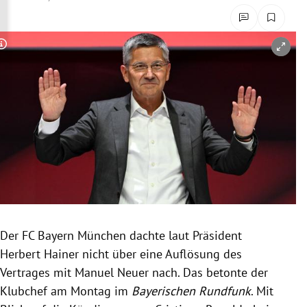
rreich Untermenü
rt Untermenü
Copyright-Hinweis öffnen/schließen
schaft Untermenü
s Untermenü
zeit Untermenü
undheit Untermenü
tur Untermenü
Der FC Bayern München dachte laut Präsident
nung Untermenü
Herbert Hainer nicht über eine Auflösung des
Vertrages mit Manuel Neuer nach. Das betonte der
lität Untermenü
Klubchef am Montag im
Bayerischen Rundfunk
. Mit