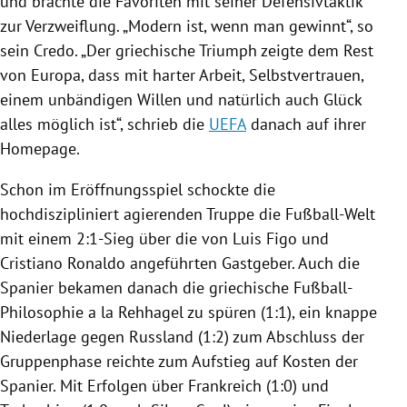
und brachte die Favoriten mit seiner Defensivtaktik
zur Verzweiflung. „Modern ist, wenn man gewinnt“, so
sein Credo. „Der griechische Triumph zeigte dem Rest
von
Europa
, dass mit harter Arbeit, Selbstvertrauen,
einem unbändigen Willen und natürlich auch Glück
alles möglich ist“, schrieb die
UEFA
danach auf ihrer
Homepage.
Schon im Eröffnungsspiel schockte die
hochdiszipliniert agierenden Truppe die
Fußball-Welt
mit einem 2:1-Sieg über die von
Luis Figo
und
Cristiano Ronaldo
angeführten Gastgeber. Auch die
Spanier bekamen danach die griechische Fußball-
Philosophie a la
Rehhagel
zu spüren (1:1), ein knappe
Niederlage gegen
Russland
(1:2) zum Abschluss der
Gruppenphase reichte zum Aufstieg auf Kosten der
Spanier. Mit Erfolgen über
Frankreich
(1:0) und