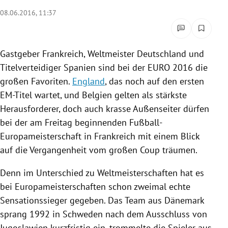
rreich Untermenü
08.06.2016, 11:37
rt Untermenü
Gastgeber
Frankreich
, Weltmeister
Deutschland
und
schaft Untermenü
Titelverteidiger Spanien sind bei der EURO 2016 die
großen Favoriten.
England
, das noch auf den ersten
s Untermenü
EM-Titel wartet, und
Belgien
gelten als stärkste
Herausforderer, doch auch krasse Außenseiter dürfen
zeit Untermenü
bei der am Freitag beginnenden
Fußball-
undheit Untermenü
Europameisterschaft
in
Frankreich
mit einem Blick
auf die Vergangenheit vom großen Coup träumen.
tur Untermenü
Denn im Unterschied zu Weltmeisterschaften hat es
nung Untermenü
bei Europameisterschaften schon zweimal echte
Sensationssieger gegeben. Das Team aus
Dänemark
lität Untermenü
sprang 1992 in
Schweden
nach dem Ausschluss von
Jugoslawien
kurzfristig ein, trommelte die Spieler aus