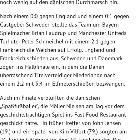
noch wenig auf den dänischen Durchmarsch hin.
Nach einem 0:0 gegen
England
und einem 0:1 gegen
Gastgeber
Schweden
stellte das Team um Bayern-
Spielmacher
Brian Laudrup
und Manchester Uniteds
Torhüter
Peter Schmeichel
mit einem 2:1 gegen
Frankreich
die Weichen auf Erfolg.
England
und
Frankreich
schieden aus,
Schweden
und
Dänemark
zogen ins Halbfinale ein, in dem die Dänen
überraschend Titelverteidiger
Niederlande
nach
einem 2:2 mit 5:4 im Elfmeterschießen bezwangen.
Auch im Finale verblüfften die dänischen
„Spaßfußballer“, die
Möller
Nielsen am Tag vor dem
geschichtsträchtigen Spiel ins Fast-Food-Restaurant
geschickt hatte. Ein früher Treffer von
John Jensen
(19.) und ein später von Kim Vilfort (79.) sorgten am
26. Juni in
Göteborg
für den 2:0-Finalsieg der „Big-