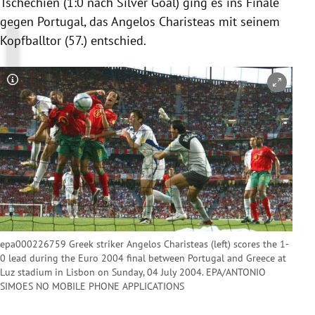
Tschechien
(1:0 nach Silver Goal) ging es ins Finale
gegen
Portugal
, das
Angelos Charisteas
mit seinem
Kopfballtor (57.) entschied.
Copyright-Hinweis öffnen/schließen
epa000226759 Greek striker Angelos Charisteas (left) scores the 1-
0 lead during the Euro 2004 final between Portugal and Greece at
Luz stadium in Lisbon on Sunday, 04 July 2004. EPA/ANTONIO
SIMOES NO MOBILE PHONE APPLICATIONS