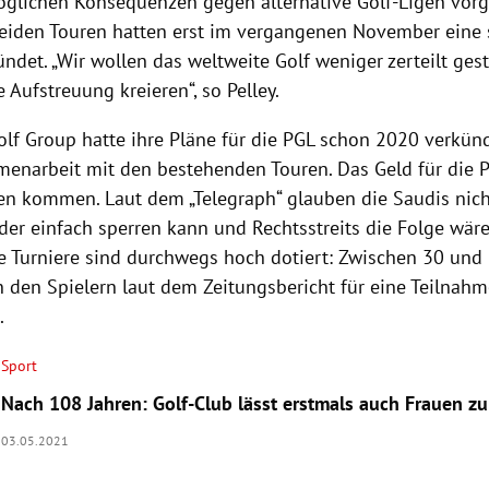
öglichen Konsequenzen gegen alternative Golf-Ligen vorg
 beiden Touren hatten erst im vergangenen November eine 
ündet. „Wir wollen das weltweite Golf weniger zerteilt ges
 Aufstreuung kreieren“, so Pelley.
olf Group hatte ihre Pläne für die PGL schon 2020 verkün
enarbeit mit den bestehenden Touren. Das Geld für die P
en kommen. Laut dem „Telegraph“ glauben die Saudis nich
der einfach sperren kann und Rechtsstreits die Folge wäre
ie Turniere sind durchwegs hoch dotiert: Zwischen 30 und
en den Spielern laut dem Zeitungsbericht für eine Teilna
.
Sport
Nach 108 Jahren: Golf-Club lässt erstmals auch Frauen zu
03.05.2021