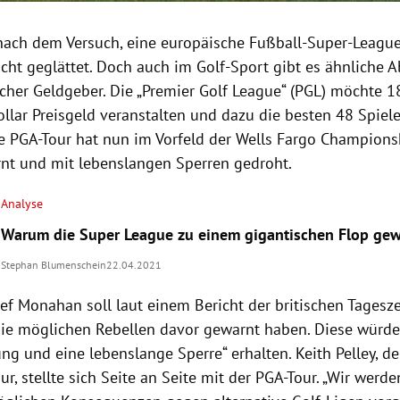
ach dem Versuch, eine europäische Fußball-Super-League z
icht geglättet. Doch auch im Golf-Sport gibt es ähnliche 
cher Geldgeber. Die „Premier Golf League“ (PGL) möchte 18
llar Preisgeld veranstalten und dazu die besten 48 Spiele
ie PGA-Tour hat nun im Vorfeld der Wells Fargo Championsh
nt und mit lebenslangen Sperren gedroht.
Analyse
Warum die Super League zu einem gigantischen Flop gew
Stephan Blumenschein
22.04.2021
ef Monahan soll laut einem Bericht der britischen Tagesze
die möglichen Rebellen davor gewarnt haben. Diese würden
g und eine lebenslange Sperre“ erhalten. Keith Pelley, de
r, stellte sich Seite an Seite mit der PGA-Tour. „Wir werd