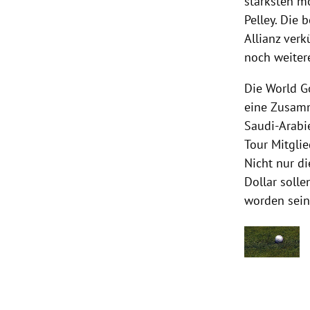
stärksten m
Pelley. Die
Allianz verk
noch weitere
Die World G
eine Zusamm
Saudi-Arabi
Tour Mitglie
Nicht nur d
Dollar soll
worden sein