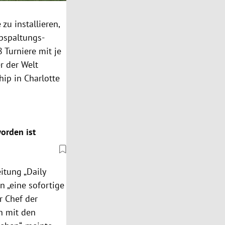
u installieren,
Abspaltungs-
 Turniere mit je
r der Welt
ip in Charlotte
orden ist
itung „Daily
 „eine sofortige
r Chef der
en mit den