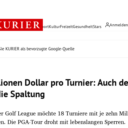
Anmelde
rreich
Politik
Wirtschaft
Sport
Kultur
Freizeit
Gesundheit
Stars
ie KURIER als bevorzugte Google-Quelle
lionen Dollar pro Turnier: Auch d
die Spaltung
r Golf League möchte 18 Turniere mit je zehn Mil
en. Die PGA-Tour droht mit lebenslangen Sperren.