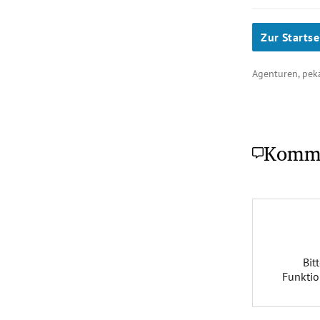
Zur Startse
Agenturen, pe
Komm