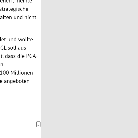
ehen“, meinte
strategische
talten und nicht
det und wollte
GL soll aus
t, dass die PGA-
n.
 100 Millionen
hme angeboten