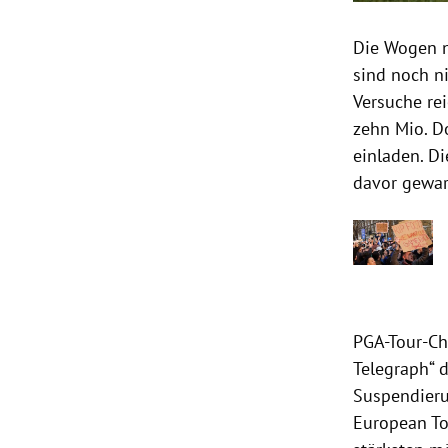
Die Wogen n
sind noch n
Versuche rei
zehn Mio. Do
einladen. D
davor gewar
PGA-Tour-Ch
Telegraph“ 
Suspendierun
European Tou