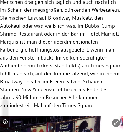
Menschen drängen sich täglich und auch nächtlich
im Schein der megagroßen, blinkenden Werbetafeln.
Sie machen Lust auf Broadway-Musicals, den
Autokauf oder was-weiß-ich-was. Im Bubba-Gump-
Shrimp-Restaurant oder in der Bar im
Hotel Marriott
Marquis
ist man dieser überdimensionalen
Farbenorgie hoffnungslos ausgeliefert, wenn man
aus den Fenstern blickt. Im verkehrsberuhigten
Ambiente beim Tickets-Stand (tkts) am
Times Square
fühlt man sich, auf der Tribüne sitzend, wie in einem
Broadway-Theater im Freien. Sitzen. Schauen.
Staunen.
New York
erwartet heuer bis Ende des
Jahres 60 Millionen Besucher. Alle kommen
zumindest ein Mal auf den
Times Square
...
Copyright-Hinweis öffnen/schließen