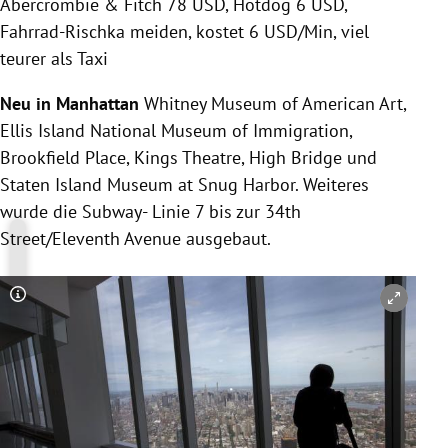
Abercrombie & Fitch
78 USD, Hotdog 6 USD,
Fahrrad-Rischka meiden, kostet 6 USD/Min, viel
teurer als
Taxi
Neu in
Manhattan
Whitney Museum of American Art,
Ellis Island
National Museum of Immigration,
Brookfield Place, Kings Theatre,
High Bridge
und
Staten Island
Museum at Snug Harbor. Weiteres
wurde die Subway- Linie 7 bis zur 34th
Street/
Eleventh Avenue
ausgebaut.
Copyright-Hinweis öffnen/schließen