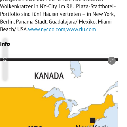
Wolkenkratzer in NY-City. Im
RIU
Plaza-Stadthotel-
Portfolio sind fünf Häuser vertreten – in
New York
,
Berlin
,
Panama
Stadt,
Guadalajara
/
Mexiko
,
Miami
Beach
/
USA
.
www.nycgo.com
,
www.riu.com
Info
Copyright-Hinweis öffnen/schließen