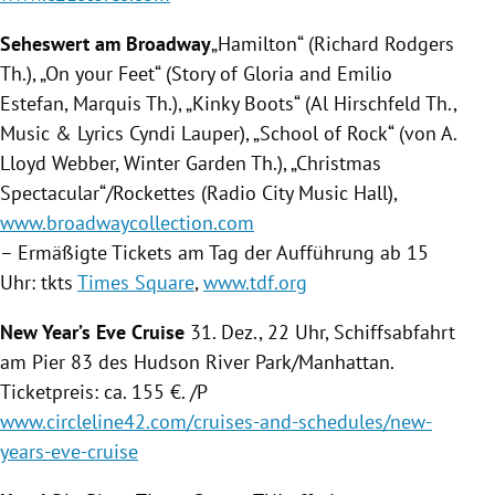
Seheswert am
Broadway
„Hamilton“ (Richard Rodgers
Th.), „On your Feet“ (Story of Gloria and
Emilio
Estefan
, Marquis Th.), „
Kinky Boots
“ (Al Hirschfeld Th.,
Music & Lyrics Cyndi Lauper), „School of Rock“ (von A.
Lloyd Webber, Winter Garden Th.), „Christmas
Spectacular“/Rockettes (Radio City Music Hall),
www.broadwaycollection.com
– Ermäßigte Tickets am Tag der Aufführung ab 15
Uhr: tkts
Times Square
,
www.tdf.org
New Year’s Eve Cruise
31. Dez., 22 Uhr, Schiffsabfahrt
am Pier 83 des
Hudson River
Park/
Manhattan
.
Ticketpreis: ca. 155 €. /P
www.circleline42.com/cruises-and-schedules/new-
years-eve-cruise