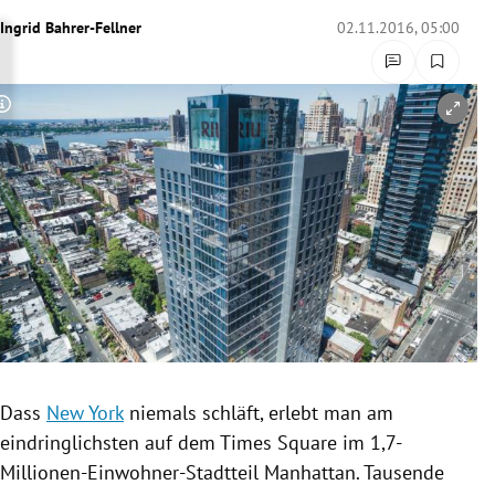
rreich Untermenü
Ingrid Bahrer-Fellner
02.11.2016, 05:00
rt Untermenü
Copyright-Hinweis öffnen/schließen
schaft Untermenü
s Untermenü
zeit Untermenü
undheit Untermenü
tur Untermenü
nung Untermenü
Dass
New York
niemals schläft, erlebt man am
eindringlichsten auf dem
Times Square
im 1,7-
lität Untermenü
Millionen-Einwohner-Stadtteil
Manhattan
. Tausende