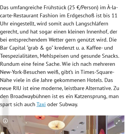
Das umfangreiche Frühstück (25 €/Person) im À-la-
carte-Restaurant Fashion im Erdgeschoß ist bis 11
Uhr eingestellt, wird somit auch Langschläfern
gerecht, und hat sogar einen kleinen Innenhof, der
bei entsprechendem Wetter gern genützt wird. Die
Bar Capital "grab & go" kredenzt u. a. Kaffee- und
Teespezialitäten, Mehlspeisen und gesunde Snacks.
Rundum eine feine Sache. Wie ich nach mehreren
New-York-Besuchen weiß, gibt’s in Times-Square-
Nähe viele in die Jahre gekommenen Hotels. Das
neue
RIU
ist eine moderne, leistbare Alternative. Zu
den Broadwaybühnen ist es ein Katzensprung, man
spart sich auch
Taxi
oder Subway.
Copyright-Hinweis öffnen/schließen