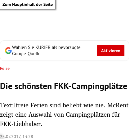
Zum Hauptinhalt der Seite
Wählen Sie KURIER als bevorzugte
Aktivieren
Google-Quelle
Reise
Die schönsten FKK-Campingplätze
Textilfreie Ferien sind beliebt wie nie. McRent
zeigt eine Auswahl von Campingplätzen für
FKK-Liebhaber.
tik Untermenü
25.07.2017, 13:28