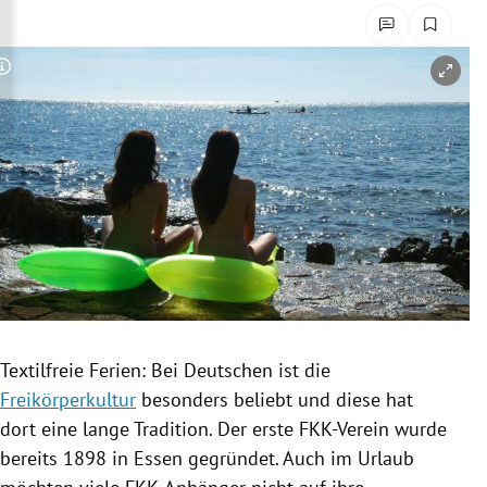
rreich Untermenü
rt Untermenü
Copyright-Hinweis öffnen/schließen
schaft Untermenü
s Untermenü
zeit Untermenü
undheit Untermenü
tur Untermenü
Textilfreie Ferien: Bei Deutschen ist die
nung Untermenü
Freikörperkultur
besonders beliebt und diese hat
dort eine lange Tradition. Der erste FKK-Verein wurde
lität Untermenü
bereits 1898 in Essen gegründet. Auch im Urlaub