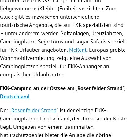
möchten viele FKK-Anhänger nicht auf ihre
liebgewonnene (Kleider-)Freiheit verzichten. Zum
Glück gibt es inzwischen unterschiedliche
touristische Angebote
, die auf
FKK
spezialisiert sind
– unter anderem werden Golfanlagen, Kreuzfahrten,
Campingplätze
, Segeltörns und sogar Safaris speziell
für FKK-Urlauber angeboten.
McRent
,
Europas
größte
Wohnmobilvermietung, zeigt eine Auswahl von
Campingplätzen
speziell für FKK-Anhänger an
europäischen Urlaubsorten.
FKK-Camping an der
Ostsee
am „Rosenfelder Strand”,
Deutschland
Der „
Rosenfelder Strand
“ ist der einzige FKK-
Campingplatz in
Deutschland
, der direkt an der Küste
liegt. Umgeben von einem traumhaften
Naturschutzgebiet bietet die Anlage die nötige