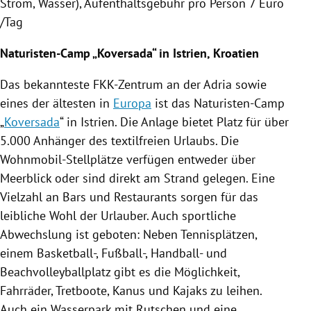
Strom, Wasser), Aufenthaltsgebühr pro Person 7 Euro
/Tag
Naturisten-Camp „Koversada“ in
Istrien
,
Kroatien
Das bekannteste FKK-Zentrum an der
Adria
sowie
eines der ältesten in
Europa
ist das Naturisten-Camp
„
Koversada
“ in
Istrien
. Die Anlage bietet Platz für über
5.000 Anhänger des textilfreien Urlaubs. Die
Wohnmobil-Stellplätze verfügen entweder über
Meerblick oder sind direkt am Strand gelegen. Eine
Vielzahl an Bars und Restaurants sorgen für das
leibliche Wohl der Urlauber. Auch sportliche
Abwechslung ist geboten: Neben Tennisplätzen,
einem Basketball-, Fußball-, Handball- und
Beachvolleyballplatz gibt es die Möglichkeit,
Fahrräder
, Tretboote, Kanus und Kajaks zu leihen.
Auch ein Wasserpark mit Rutschen und eine