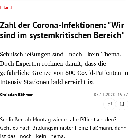
rreich Untermenü
Inland
rt Untermenü
Zahl der Corona-Infektionen: "Wir
sind im systemkritischen Bereich"
schaft Untermenü
s Untermenü
Schulschließungen sind - noch - kein Thema.
Doch Experten rechnen damit, dass die
zeit Untermenü
gefährliche Grenze von 800 Covid-Patienten in
Intensiv-Stationen bald erreicht ist.
undheit Untermenü
Christian Böhmer
05.11.2020, 15:57
tur Untermenü
nung Untermenü
Schließen ab Montag wieder alle Pflichtschulen?
lität Untermenü
Geht es nach Bildungsminister Heinz Faßmann, dann
ist das - noch - kein Thema.