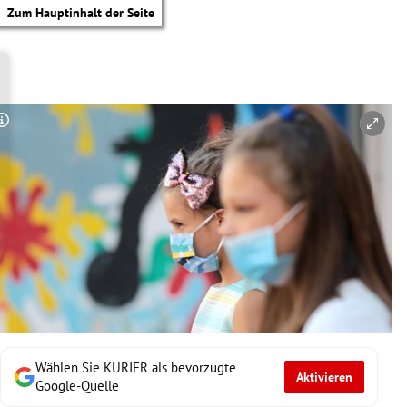
Zum Hauptinhalt der Seite
Copyright-Hinweis öffnen/schließen
Wählen Sie KURIER als bevorzugte
Aktivieren
tik Untermenü
Google-Quelle