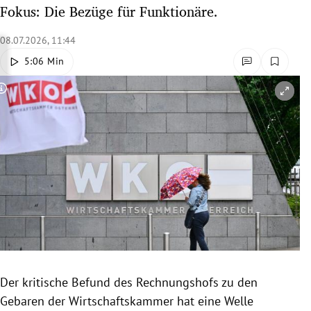
Fokus: Die Bezüge für Funktionäre.
rreich Untermenü
08.07.2026, 11:44
rt Untermenü
5:06 Min
schaft Untermenü
Copyright-Hinweis öffnen/schließen
s Untermenü
zeit Untermenü
undheit Untermenü
tur Untermenü
nung Untermenü
lität Untermenü
Der kritische Befund des Rechnungshofs zu den
Gebaren der Wirtschaftskammer hat eine Welle