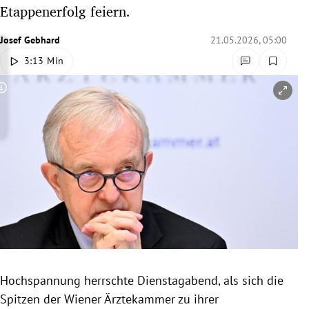
Etappenerfolg feiern.
rreich Untermenü
Josef Gebhard
21.05.2026, 05:00
rt Untermenü
3:13 Min
schaft Untermenü
Copyright-Hinweis öffnen/schließen
s Untermenü
zeit Untermenü
undheit Untermenü
tur Untermenü
nung Untermenü
lität Untermenü
Hochspannung herrschte Dienstagabend, als sich die
Spitzen der Wiener Ärztekammer zu ihrer