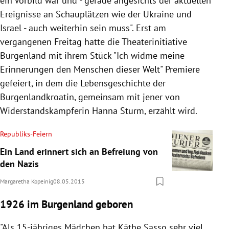
ein Vorbild war und - gerade angesichts der aktuellen
Ereignisse an Schauplätzen wie der Ukraine und
Israel - auch weiterhin sein muss". Erst am
vergangenen Freitag hatte die Theaterinitiative
Burgenland mit ihrem Stück "Ich widme meine
Erinnerungen den Menschen dieser Welt" Premiere
gefeiert, in dem die Lebensgeschichte der
Burgenlandkroatin, gemeinsam mit jener von
Widerstandskämpferin Hanna Sturm, erzählt wird.
Republiks-Feiern
Ein Land erinnert sich an Befreiung von
den Nazis
Margaretha Kopeinig
08.05.2015
1926 im Burgenland geboren
"Als 15-jähriges Mädchen hat Käthe Sasso sehr viel