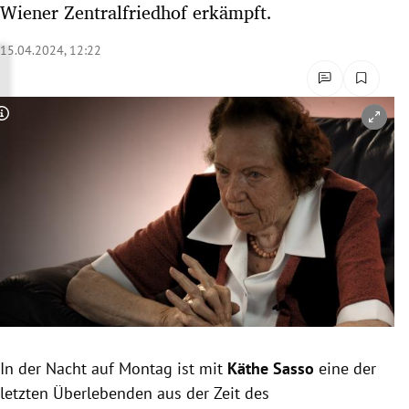
Wiener Zentralfriedhof erkämpft.
rreich Untermenü
15.04.2024, 12:22
rt Untermenü
schaft Untermenü
Copyright-Hinweis öffnen/schließen
s Untermenü
zeit Untermenü
undheit Untermenü
tur Untermenü
nung Untermenü
In der Nacht auf Montag ist mit
Käthe Sasso
eine der
lität Untermenü
letzten Überlebenden aus der Zeit des