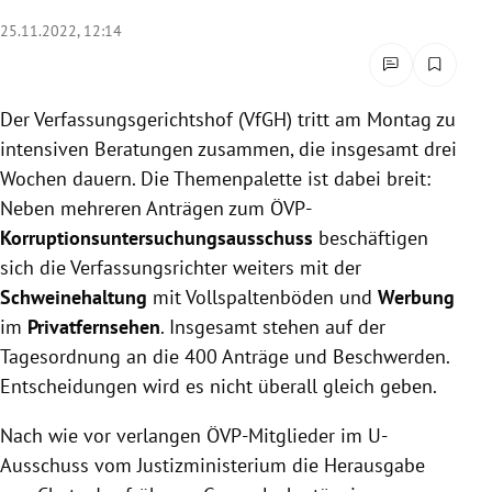
rreich Untermenü
25.11.2022, 12:14
rt Untermenü
Der Verfassungsgerichtshof (VfGH) tritt am Montag zu
schaft Untermenü
intensiven Beratungen zusammen, die insgesamt drei
Wochen dauern. Die Themenpalette ist dabei breit:
s Untermenü
Neben mehreren Anträgen zum ÖVP-
zeit Untermenü
Korruptionsuntersuchungsausschuss
beschäftigen
sich die Verfassungsrichter weiters mit der
undheit Untermenü
Schweinehaltung
mit Vollspaltenböden und
Werbung
im
Privatfernsehen
. Insgesamt stehen auf der
tur Untermenü
Tagesordnung an die 400 Anträge und Beschwerden.
Entscheidungen wird es nicht überall gleich geben.
nung Untermenü
Nach wie vor verlangen ÖVP-Mitglieder im U-
lität Untermenü
Ausschuss vom Justizministerium die Herausgabe