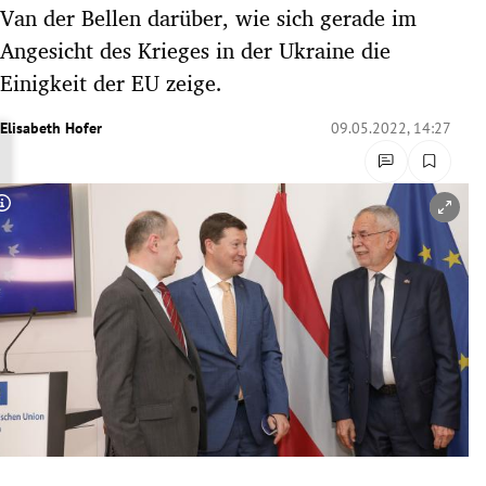
Van der Bellen darüber, wie sich gerade im
rreich Untermenü
Angesicht des Krieges in der Ukraine die
rt Untermenü
Einigkeit der EU zeige.
schaft Untermenü
Elisabeth Hofer
09.05.2022, 14:27
s Untermenü
Copyright-Hinweis öffnen/schließen
zeit Untermenü
undheit Untermenü
tur Untermenü
nung Untermenü
lität Untermenü