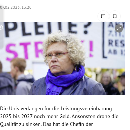
rreich Untermenü
07.02.2023, 13:20
rt Untermenü
Copyright-Hinweis öffnen/schließen
schaft Untermenü
s Untermenü
zeit Untermenü
undheit Untermenü
tur Untermenü
nung Untermenü
Die Unis verlangen für die Leistungsvereinbarung
2025 bis 2027 noch mehr Geld. Ansonsten drohe die
lität Untermenü
Qualität zu sinken. Das hat die Chefin der