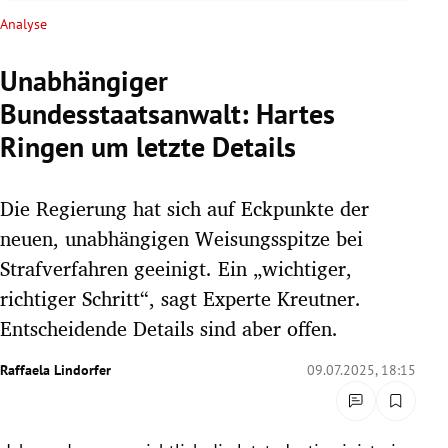
rreich Untermenü
Analyse
rt Untermenü
Unabhängiger
Bundesstaatsanwalt: Hartes
schaft Untermenü
Ringen um letzte Details
s Untermenü
Die Regierung hat sich auf Eckpunkte der
zeit Untermenü
neuen, unabhängigen Weisungsspitze bei
undheit Untermenü
Strafverfahren geeinigt. Ein „wichtiger,
richtiger Schritt“, sagt Experte Kreutner.
tur Untermenü
Entscheidende Details sind aber offen.
nung Untermenü
Raffaela Lindorfer
09.07.2025, 18:15
lität Untermenü