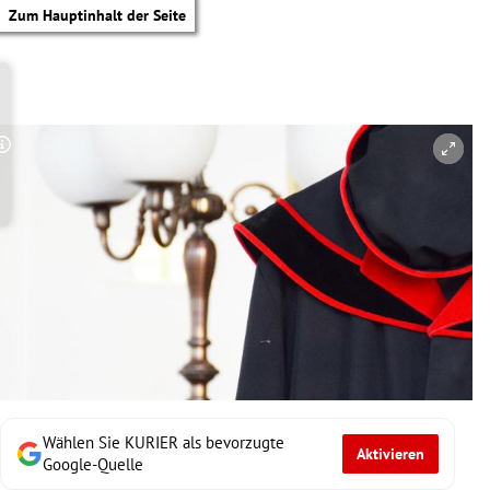
Zum Hauptinhalt der Seite
Copyright-Hinweis öffnen/schließen
Wählen Sie KURIER als bevorzugte
Aktivieren
tik Untermenü
Google-Quelle