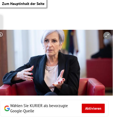
Zum Hauptinhalt der Seite
Copyright-Hinweis öffnen/schließen
Wählen Sie KURIER als bevorzugte
Aktivieren
tik Untermenü
Google-Quelle