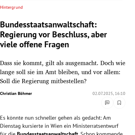
rreich Untermenü
Hintergrund
rt Untermenü
Bundesstaatsanwaltschaft:
Regierung vor Beschluss, aber
schaft Untermenü
viele offene Fragen
s Untermenü
Dass sie kommt, gilt als ausgemacht. Doch wie
zeit Untermenü
lange soll sie im Amt bleiben, und vor allem:
undheit Untermenü
Soll die Regierung mitbestellen?
tur Untermenü
Christian Böhmer
02.07.2025, 16:10
nung Untermenü
Es könnte nun schneller gehen als gedacht: Am
lität Untermenü
Dienstag kursierte in Wien ein Ministerratsentwurf
für die
Bundesstaatsanwaltschaft.
Schon kommende