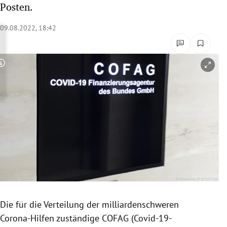
Posten.
rreich Untermenü
09.08.2022, 18:42
rt Untermenü
schaft Untermenü
Copyright-Hinweis öffnen/schließen
s Untermenü
zeit Untermenü
undheit Untermenü
tur Untermenü
nung Untermenü
Die für die Verteilung der milliardenschweren
lität Untermenü
Corona-Hilfen zuständige COFAG (Covid-19-