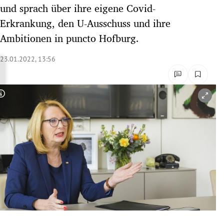
und sprach über ihre eigene Covid-
rreich Untermenü
Erkrankung, den U-Ausschuss und ihre
rt Untermenü
Ambitionen in puncto Hofburg.
schaft Untermenü
23.01.2022, 13:56
s Untermenü
Copyright-Hinweis öffnen/schließen
zeit Untermenü
undheit Untermenü
tur Untermenü
nung Untermenü
lität Untermenü