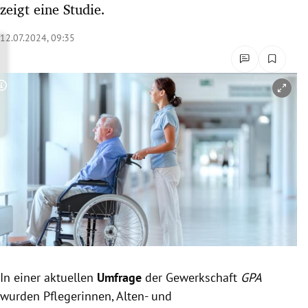
zeigt eine Studie.
rreich Untermenü
12.07.2024, 09:35
rt Untermenü
schaft Untermenü
Copyright-Hinweis öffnen/schließen
s Untermenü
zeit Untermenü
undheit Untermenü
tur Untermenü
nung Untermenü
In einer aktuellen
Umfrage
der Gewerkschaft
GPA
lität Untermenü
wurden Pflegerinnen, Alten- und