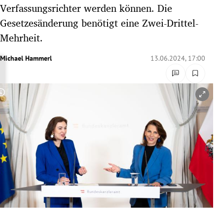
Verfassungsrichter werden können. Die
rreich Untermenü
Gesetzesänderung benötigt eine Zwei-Drittel-
rt Untermenü
Mehrheit.
schaft Untermenü
Michael Hammerl
13.06.2024, 17:00
s Untermenü
Copyright-Hinweis öffnen/schließen
zeit Untermenü
undheit Untermenü
tur Untermenü
nung Untermenü
lität Untermenü