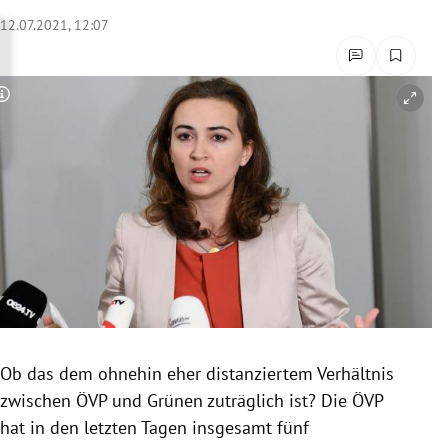
rreich Untermenü
12.07.2021, 12:07
rt Untermenü
Copyright-Hinweis öffnen/schließen
schaft Untermenü
s Untermenü
zeit Untermenü
undheit Untermenü
tur Untermenü
nung Untermenü
Ob das dem ohnehin eher distanziertem Verhältnis
zwischen ÖVP und Grünen zuträglich ist? Die ÖVP
lität Untermenü
hat in den letzten Tagen insgesamt fünf