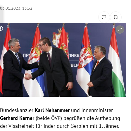
rreich Untermenü
03.01.2023, 15:32
rt Untermenü
Copyright-Hinweis öffnen/schließen
schaft Untermenü
s Untermenü
zeit Untermenü
undheit Untermenü
tur Untermenü
nung Untermenü
Bundeskanzler
Karl Nehammer
und Innenminister
Gerhard Karner
(beide ÖVP) begrüßen die Aufhebung
lität Untermenü
der Visafreiheit für Inder durch Serbien mit 1. Jänner.