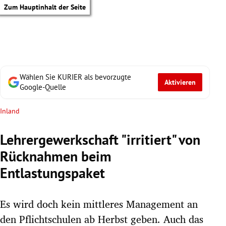
Zum Hauptinhalt der Seite
Wählen Sie KURIER als bevorzugte
Aktivieren
Google-Quelle
Inland
Lehrergewerkschaft "irritiert" von
Rücknahmen beim
Entlastungspaket
Es wird doch kein mittleres Management an
tik Untermenü
den Pflichtschulen ab Herbst geben. Auch das