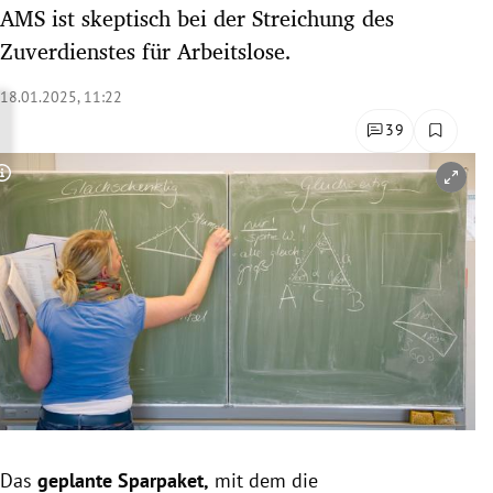
AMS ist skeptisch bei der Streichung des
rreich Untermenü
Zuverdienstes für Arbeitslose.
rt Untermenü
18.01.2025, 11:22
schaft Untermenü
39
s Untermenü
Copyright-Hinweis öffnen/schließen
zeit Untermenü
undheit Untermenü
tur Untermenü
nung Untermenü
lität Untermenü
Das
geplante Sparpaket,
mit dem die