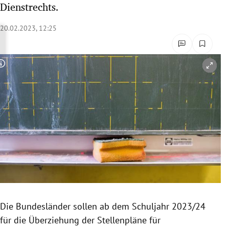
Dienstrechts.
rreich Untermenü
20.02.2023, 12:25
rt Untermenü
schaft Untermenü
Copyright-Hinweis öffnen/schließen
s Untermenü
zeit Untermenü
undheit Untermenü
tur Untermenü
nung Untermenü
Die Bundesländer sollen ab dem Schuljahr 2023/24
lität Untermenü
für die Überziehung der Stellenpläne für