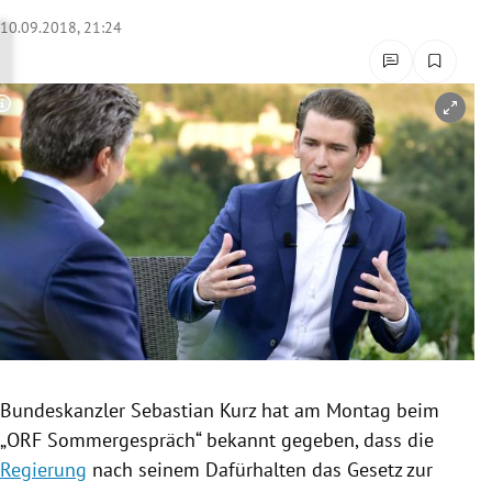
rreich Untermenü
10.09.2018, 21:24
rt Untermenü
Copyright-Hinweis öffnen/schließen
schaft Untermenü
s Untermenü
zeit Untermenü
undheit Untermenü
tur Untermenü
nung Untermenü
Bundeskanzler
Sebastian Kurz
hat am Montag beim
„
ORF
Sommergespräch
“ bekannt gegeben, dass die
lität Untermenü
Regierung
nach seinem Dafürhalten das Gesetz zur