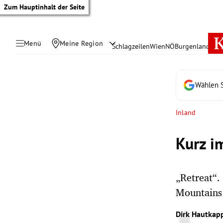
Zum Hauptinhalt der Seite
Menü
Meine Region
Schlagzeilen
Wien
NÖ
Burgenland
Öste
Wählen S
Inland
Kurz i
„Retreat“.
Mountains 
tik Untermenü
Dirk Hautkap
rreich Untermenü