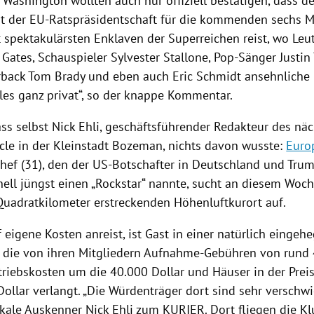
n
Washington
wollten auch nur offiziell bestätigen, dass d
t der EU-Ratspräsidentschaft für die kommenden sechs M
 spektakulärsten Enklaven der Superreichen reist, wo Leu
l Gates, Schauspieler
Sylvester Stallone
, Pop-Sänger
Justin
rback
Tom Brady
und eben auch
Eric Schmidt
ansehnliche 
lles ganz privat“, so der knappe Kommentar.
ass selbst
Nick Ehli
, geschäftsführender Redakteur des nä
icle in der Kleinstadt Bozeman, nichts davon wusste:
Euro
hef (31), den der US-Botschafter in
Deutschland
und Trum
nell
jüngst einen „Rockstar“ nannte, sucht an diesem Woc
Quadratkilometer erstreckenden Höhenluftkurort auf.
f eigene Kosten anreist, ist Gast in einer natürlich eingeh
 die von ihren Mitgliedern Aufnahme-Gebühren von rund 
etriebskosten um die 40.000 Dollar und Häuser in der Prei
Dollar verlangt. „Die Würdenträger dort sind sehr verschwi
okale Auskenner
Nick Ehli
zum KURIER. Dort fliegen die Kl