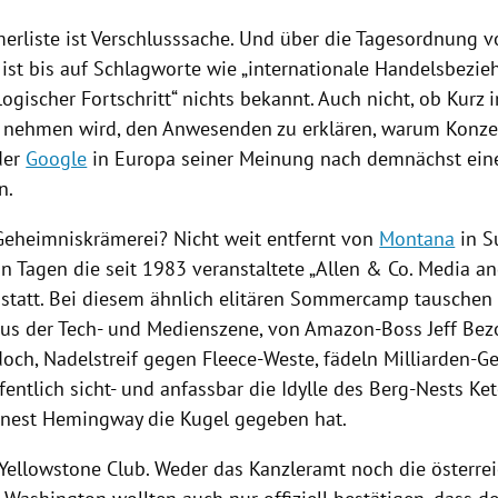
merliste ist Verschlusssache. Und über die Tagesordnung 
 ist bis auf Schlagworte wie „internationale Handelsbezie
ogischer Fortschritt“ nichts bekannt. Auch nicht, ob Kurz 
 nehmen wird, den Anwesenden zu erklären, warum Konze
der
Google
in
Europa
seiner Meinung nach demnächst eine
n.
eheimniskrämerei? Nicht weit entfernt von
Montana
in
S
hn Tagen die seit 1983 veranstaltete „Allen & Co. Media a
 statt. Bei diesem ähnlich elitären Sommercamp tauschen
us der Tech- und Medienszene, von Amazon-Boss
Jeff Bez
doch
, Nadelstreif gegen Fleece-Weste, fädeln Milliarden-G
entlich sicht- und anfassbar die Idylle des Berg-Nests
Ke
rnest Hemingway
die Kugel gegeben hat.
 Yellowstone Club. Weder das Kanzleramt noch die österre