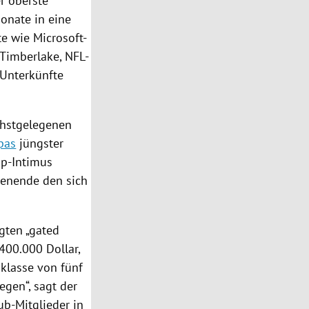
er oberste
onate in eine
te wie Microsoft-
 Timberlake
, NFL-
Unterkünfte
chstgelegenen
pas
jüngster
p-Intimus
henende den sich
egten „gated
400.000 Dollar,
sklasse von fünf
egen“, sagt der
ub-Mitglieder in