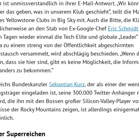
r
ist unmissverständlich in ihrer E-Mail-Antwort. „Wir kön
r das geben, was in unserem Klub geschieht“, teilt die M
es Yellowstone Clubs in Big Sky mit. Auch die Bitte, die 
licherweise an den Stab von Ex-Google-Chef
Eric Schmidt
n Tagen wieder einmal die Tech-Elite und globale „Leader
a
zu einem streng von der Öffentlichkeit abgeschirmten
tausch versammelt, wird abschlägig beschieden. „Wenn d
n, dass sie hier sind, gibt es keine Möglichkeit, die Infor
anders zu bekommen.“
eichs
Bundeskanzler
Sebastian Kurz
, der als einer der wen
gsträger eingeladen ist, seine 300.000 Twitter-Anhänger m
rd, die ihn mit den Bossen großer Silicon-Valley-Player v
isse der
Rocky Mountains
zeigen, ist allerdings einigerm
nlich.
er Superreichen