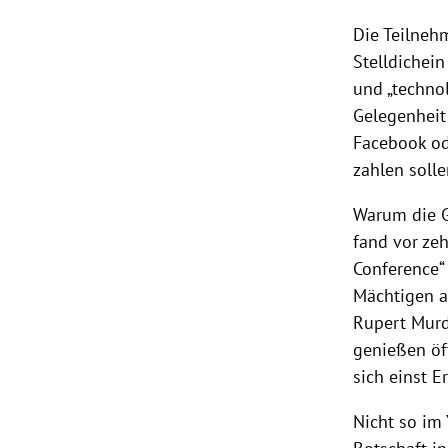
Die Teilneh
Stelldichein
und „technol
Gelegenheit
Facebook
o
zahlen solle
Warum die G
fand vor ze
Conference“
Mächtigen a
Rupert Mur
genießen öff
sich einst
E
Nicht so im