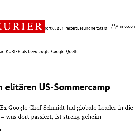
Anmelde
rreich
Politik
Wirtschaft
Sport
Kultur
Freizeit
Gesundheit
Stars
ie KURIER als bevorzugte Google-Quelle
m elitären US-Sommercamp
 Ex-Google-Chef Schmidt lud globale Leader in di
– was dort passiert, ist streng geheim.
p