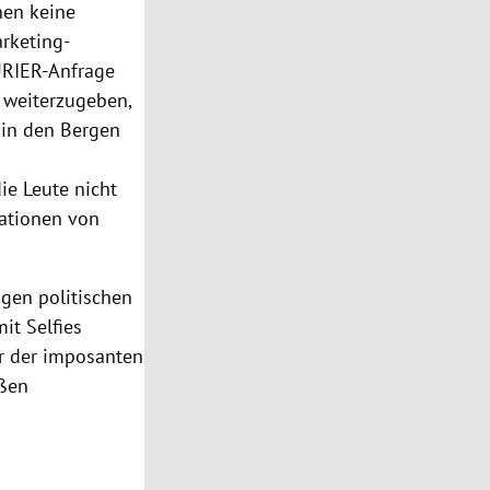
nen keine
arketing-
KURIER-Anfrage
weiterzugeben,
“ in den Bergen
ie Leute nicht
mationen von
igen politischen
it Selfies
or der imposanten
aßen