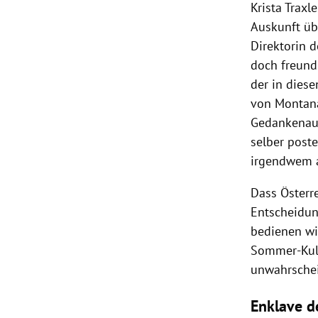
Krista Traxle
Auskunft übe
Direktorin d
doch freund
der in diese
von
Montan
Gedankenaus
selber poste
irgendwem 
Dass
Österr
Entscheidun
bedienen wi
Sommer-Kul
unwahrschei
Enklave d