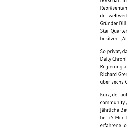
Botschaft i
Repräsentan
der weltweit
Gründer Bil
Star-Quarte
besitzen. „A
So privat, d
Daily Chron
Regierungsc
Richard Gre
über sechs 
Kurz, der au
community“,
jährliche B
bis 25 Mio. 
erfahrene l