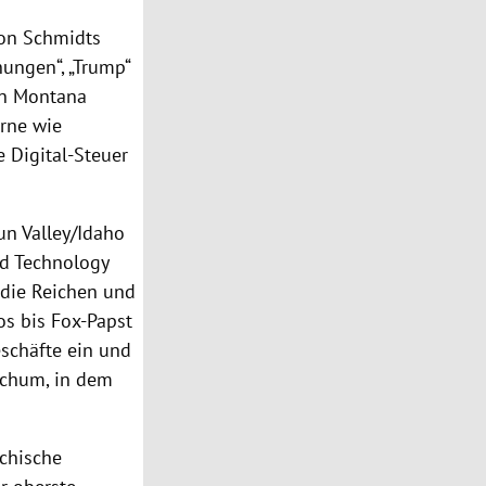
von
Schmidts
hungen“, „Trump“
in
Montana
rne wie
 Digital-Steuer
un Valley
/
Idaho
nd Technology
 die Reichen und
os
bis Fox-Papst
eschäfte ein und
tchum
, in dem
ichische