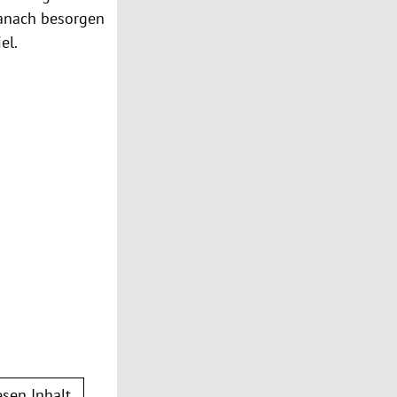
Danach besorgen
el.
sen Inhalt