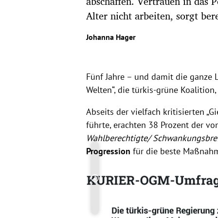
abschaffen. Vertrauen in das P
Alter nicht arbeiten, sorgt bere
Johanna Hager
Fünf Jahre – und damit die ganze L
Welten“, die türkis-grüne Koalition
Abseits der vielfach kritisierten „
führte, erachten 38 Prozent der v
Wahlberechtigte/ Schwankungsbrei
Progression
für die beste Maßnahm
Copyright-Hinweis öffnen/schließen