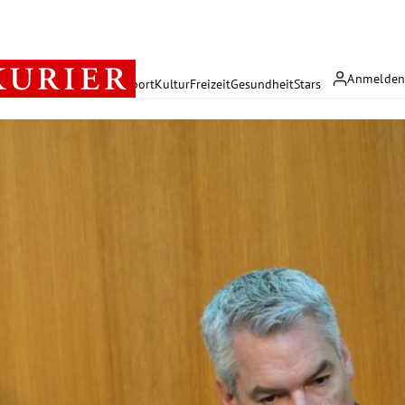
Anmelde
rreich
Politik
Wirtschaft
Sport
Kultur
Freizeit
Gesundheit
Stars