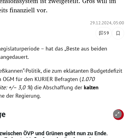
ensionssystem ist zweigeteilt. Gros will im
its finanziell vor.
29.12.2024, 05:00
59
egislaturperiode – hat das „Beste aus beiden
, angedauert.
Gießkannen“-Politik, die zum eklatanten Budgetdefizit
on OGM für den KURIER Befragten (
1.070
te: +/– 3,0 %
) die Abschaffung der
kalten
e der Regierung.