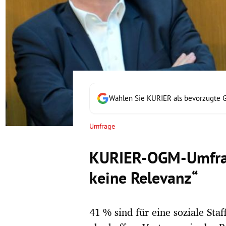
rt Untermenü
schaft Untermenü
s Untermenü
zeit Untermenü
Wählen Sie KURIER als bevorzugte 
undheit Untermenü
Umfrage
tur Untermenü
KURIER-OGM-Umfrag
nung Untermenü
keine Relevanz“
lität Untermenü
41 % sind für eine soziale Sta